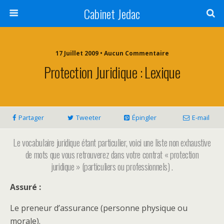
Cabinet Jedac
17 Juillet 2009 • Aucun Commentaire
Protection Juridique : Lexique
Partager
Tweeter
Épingler
E-mail
Le vocabulaire juridique étant particulier, voici une liste non exhaustive
de mots que vous retrouverez dans votre contrat « protection
juridique » (particuliers ou professionnels) .
Assuré :
Le preneur d’assurance (personne physique ou
morale).